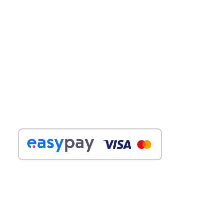
1600-131 Lisboa
APOIO AO CLIENTE
A minha conta
Termos e Condições
Política de Privacidade
PAGAMENTOS
Transf. Bancária
SOCIAL MEDIA