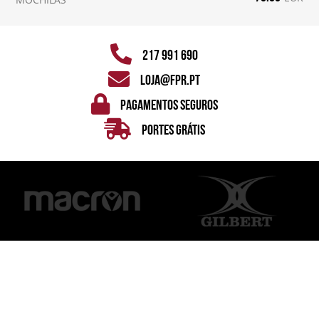
217 991 690
loja@fpr.pt
pagamentos seguros
Portes Grátis
MORADA
Federação Portuguesa de Rugby
Rua Julieta Ferrão, nº 12 - 3º