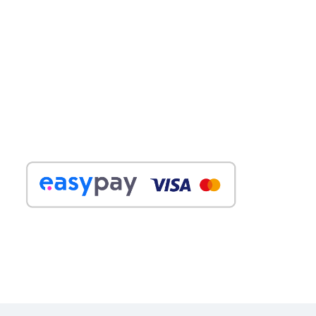
APOIO AO CLIENTE
A minha conta
Termos e Condições
Política de Privacidade
PAGAMENTOS
Transf. Bancária
SOCIAL MEDIA