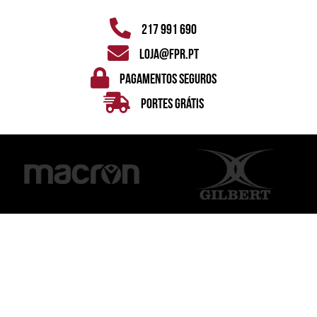
217 991 690
loja@fpr.pt
pagamentos seguros
Portes Grátis
MORADA
Federação Portuguesa de Rugby
Rua Julieta Ferrão, nº 12 - 3º
1600-131 Lisboa